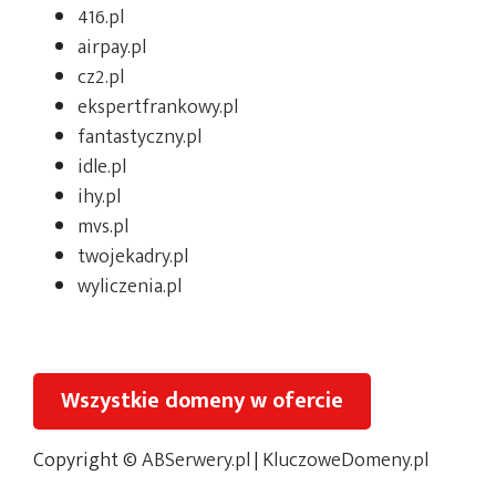
416.pl
airpay.pl
cz2.pl
ekspertfrankowy.pl
fantastyczny.pl
idle.pl
ihy.pl
mvs.pl
twojekadry.pl
wyliczenia.pl
Wszystkie domeny w ofercie
Copyright ©
ABSerwery.pl
|
KluczoweDomeny.pl
Oferta na giełdzie:
KluczoweDomeny.com.pl